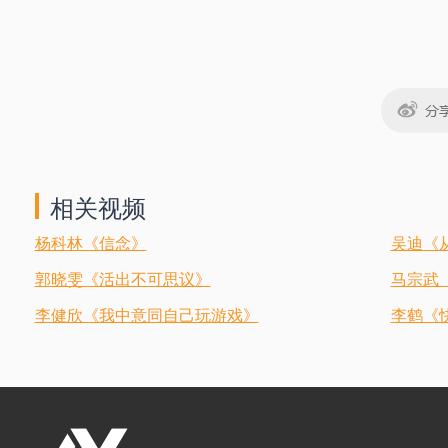
相关视频
杨科林《信念》
吴迪《
郭晓雯《活出不可思议》
马宗武
李健欣《我中意同自己玩游戏》
李鹤《