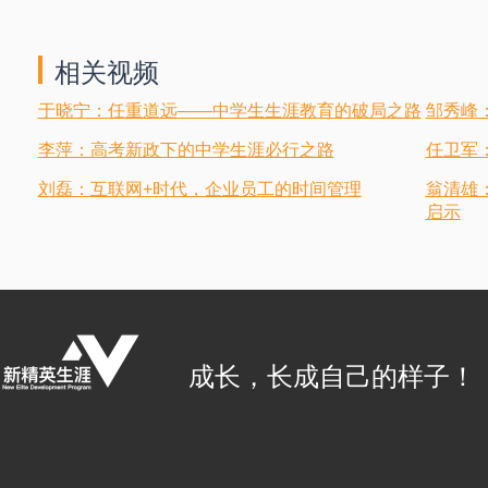
相关视频
于晓宁：任重道远——中学生生涯教育的破局之路
邹秀峰
李萍：高考新政下的中学生涯必行之路
任卫军
刘磊：互联网+时代，企业员工的时间管理
翁清雄
启示
成长，长成自己的样子！